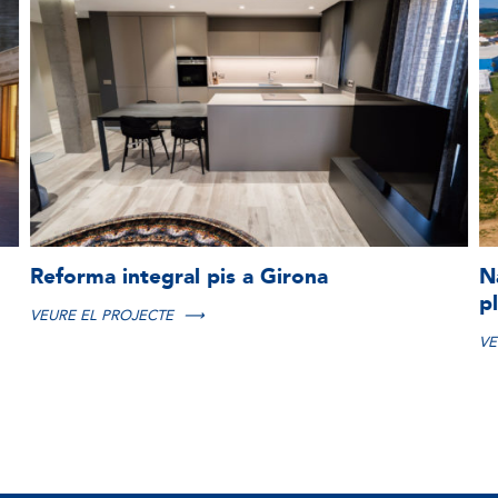
Nau industrial destinada a la injecció de
Ce
plàstic per al packaging
VE
VEURE EL PROJECTE
⟶