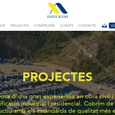
RUP
PROJECTES
COMPROMÍS
CLIENTS
CONTACTE
DO
PROJECTES
posa d'una gran experiència en obra civil i
ificació industrial i residencial. Cobrim de
uctiu amb els estàndards de qualitat més e