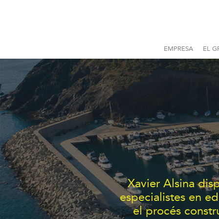
EMPRESA
EL G
Xavier Alsina dis
especialistes en ed
el procés constr