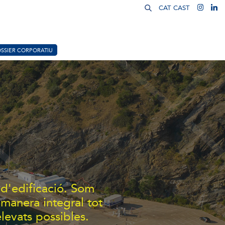
CAT
CAST
SSIER CORPORATIU
 d'edificació. Som
 manera integral tot
levats possibles.