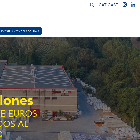
CAT
CAST
DOSIER CORPORATIVO
lones
DE EUROS
DOS AL
O