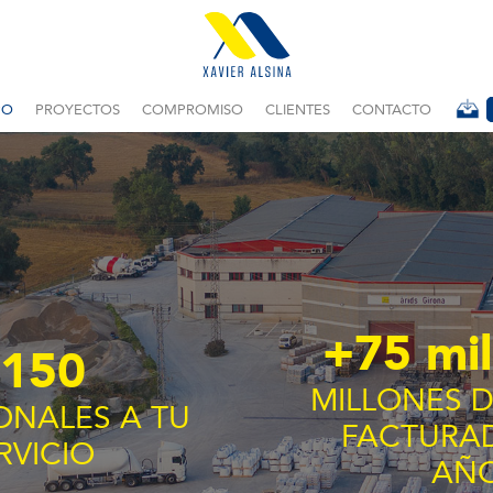
PO
PROYECTOS
COMPROMISO
CLIENTES
CONTACTO
+
75
mil
150
MILLONES 
ONALES A TU
FACTURA
RVICIO
AÑ